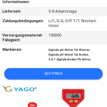
Informationen:
KONTAKT
Lieferzeit:
5-8 Arbeitstage
Zahlungsbedingungen:
L/C, D/A, D/P, T/T, Western
NACHRICHTEN
Union
Versorgungsmaterial-
100000
ALLE
Fähigkeit:
FÄLLE
Markieren:
,
Digitale pH-Meter für Wasser
,
Digitale pH-Meter für Boden
4 in 1 digitale Boden-Ph-Meter
SITEMAP
BESTPREIS
PRIVACY
POLICY