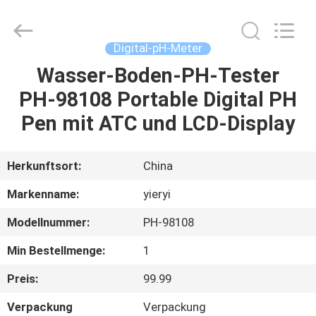
ZHEN
YIERYI
Technology
Co.,
Ltd.
Digital-pH-Meter
All
Rights
Wasser-Boden-PH-Tester
STARTSEITE
Reserved.
PH-98108 Portable Digital PH
PRODUKTE
Pen mit ATC und LCD-Display
ÜBER
Herkunftsort:
China
UNS
Markenname:
yieryi
Modellnummer:
PH-98108
FABRIK
Min Bestellmenge:
1
TOUR
Preis:
99.99
QUALITÄTSKONTROLLE
Verpackung
Verpackung