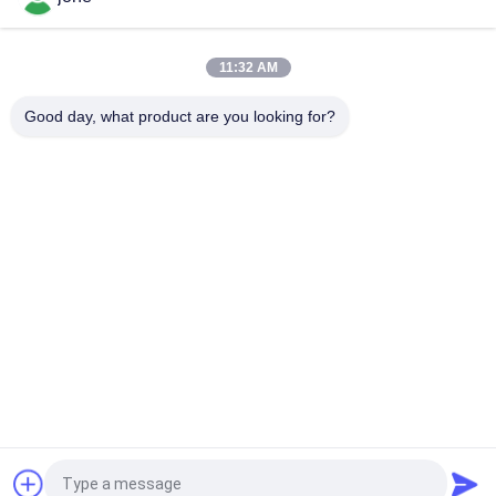
Hohe Genauigkeits-Stift-Art pH-Meter Ortable Digital für
Wasser, 20*27mm Größe
11:32 AM
Hohe Präzisions-elektronisches Digital-pH-Meter für
Saft/Milch/flüssiges Reinigungsmittel
Good day, what product are you looking for?
Beliebte Kategorien
Alle
Bodenfruchtbarkeits-
Bluetooth-PH-Meter
Meter
Wasserqualitätsmeter
Digital-PH-Meter
Boden-
Handberechnungsmesser
Feuchtigkeitsprüfer
Wasser Tds-Meter
Handhygrometer
Fordern Sie ein Angebot