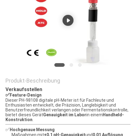
Produkt-Beschreibung
Verkaufsstellen
✅
Feature-Design
Dieser PH-98108 digitale pH-Meter ist für Fachleute und
Enthusiasten entwickelt, die Präzision, Langlebigkeit und
Benutzerfreundlichkeit verlangen.oder Fermentationskontrolle,
bietet dieses Gerät
Genauigkeit im Labor
in einem
Handheld-
Konstruktion
.
✅
Hochgenaue Messung
Maßnahmen mit
±0,1 pH-Genauigkeit
und
0.01 Auflösung