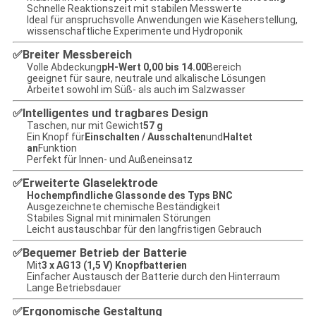
Schnelle Reaktionszeit mit stabilen Messwerte
Ideal für anspruchsvolle Anwendungen wie Käseherstellung,
wissenschaftliche Experimente und Hydroponik
Breiter Messbereich
✅
Volle Abdeckung
pH-Wert 0,00 bis 14.00
Bereich
geeignet für saure, neutrale und alkalische Lösungen
Arbeitet sowohl im Süß- als auch im Salzwasser
Intelligentes und tragbares Design
✅
Taschen, nur mit Gewicht
57 g
Ein Knopf für
Einschalten / Ausschalten
und
Haltet
an
Funktion
Perfekt für Innen- und Außeneinsatz
Erweiterte Glaselektrode
✅
Hochempfindliche Glassonde des Typs BNC
Ausgezeichnete chemische Beständigkeit
Stabiles Signal mit minimalen Störungen
Leicht austauschbar für den langfristigen Gebrauch
Bequemer Betrieb der Batterie
✅
Mit
3 x AG13 (1,5 V) Knopfbatterien
Einfacher Austausch der Batterie durch den Hinterraum
Lange Betriebsdauer
Ergonomische Gestaltung
✅