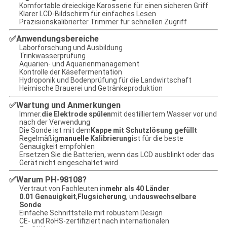
Komfortable dreieckige Karosserie für einen sicheren Griff
Klarer LCD-Bildschirm für einfaches Lesen
Präzisionskalibrierter Trimmer für schnellen Zugriff
Anwendungsbereiche
✅
Laborforschung und Ausbildung
Trinkwasserprüfung
Aquarien- und Aquarienmanagement
Kontrolle der Käsefermentation
Hydroponik und Bodenprüfung für die Landwirtschaft
Heimische Brauerei und Getränkeproduktion
Wartung und Anmerkungen
✅
Immer.
die Elektrode spülen
mit destilliertem Wasser vor und
nach der Verwendung
Die Sonde ist mit dem
Kappe mit Schutzlösung gefüllt
Regelmäßig
manuelle Kalibrierung
ist für die beste
Genauigkeit empfohlen
Ersetzen Sie die Batterien, wenn das LCD ausblinkt oder das
Gerät nicht eingeschaltet wird
Warum PH-98108?
✅
Vertraut von Fachleuten in
mehr als 40 Länder
0.01 Genauigkeit
,
Flugsicherung
, und
auswechselbare
Sonde
Einfache Schnittstelle mit robustem Design
CE- und RoHS-zertifiziert nach internationalen