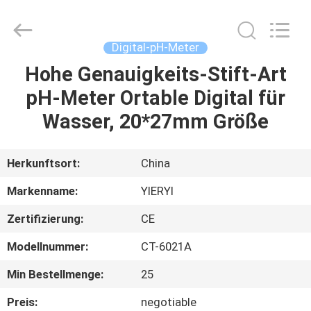
ZHEN
YIERYI
Technology
Co.,
Ltd.
Digital-pH-Meter
All
Rights
Hohe Genauigkeits-Stift-Art
STARTSEITE
Reserved.
pH-Meter Ortable Digital für
PRODUKTE
Wasser, 20*27mm Größe
ÜBER
Herkunftsort:
China
UNS
Markenname:
YIERYI
Zertifizierung:
CE
FABRIK
Modellnummer:
CT-6021A
TOUR
Min Bestellmenge:
25
QUALITÄTSKONTROLLE
Preis:
negotiable