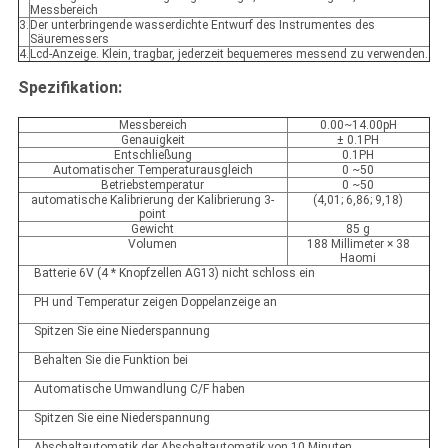
Messbereich
3.
Der unterbringende wasserdichte Entwurf des Instrumentes des
Säuremessers
4.
Lcd-Anzeige. Klein, tragbar, jederzeit bequemeres messend zu verwenden.
Spezifikation:
Messbereich
0.00~14.00pH
Genauigkeit
± 0.1PH
Entschließung
0.1PH
Automatischer Temperaturausgleich
0 ~50
Betriebstemperatur
0 ~50
automatische Kalibrierung der Kalibrierung 3-
(4,01; 6,86; 9,18)
point
Gewicht
85 g
Volumen
188 Millimeter × 38
Haomi
Batterie 6V (4 * Knopfzellen AG13) nicht schloss ein
PH und Temperatur zeigen Doppelanzeige an
Spitzen Sie eine Niederspannung
Behalten Sie die Funktion bei
Automatische Umwandlung C/F haben
Spitzen Sie eine Niederspannung
Abschaltautomatik der Abschaltautomatik von 10 Minuten