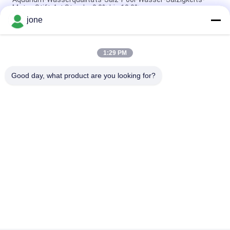
Meter-Stift-Art Strecke 0,0% bis 10,0%
jone
Hohe Genauigkeits-Stift-Art pH-Meter Ortable Digital für
Wasser, 20*27mm Größe
1:29 PM
Hohe Präzisions-elektronisches Digital-pH-Meter für
Saft/Milch/flüssiges Reinigungsmittel
Good day, what product are you looking for?
Beliebte Kategorien
Alle
Bodenfruchtbarkeits-
Bluetooth-PH-Meter
Meter
Wasserqualitätsmeter
Digital-PH-Meter
Boden-
Handberechnungsmesser
Feuchtigkeitsprüfer
Wasser Tds-Meter
Handhygrometer