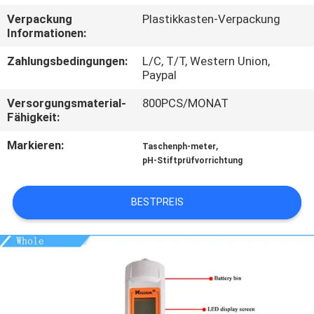
Verpackung
Plastikkasten-Verpackung
KONTAKT
Informationen:
Zahlungsbedingungen:
L/C, T/T, Western Union,
NACHRICHTEN
Paypal
Versorgungsmaterial-
800PCS/MONAT
ALLE
Fähigkeit:
FÄLLE
Markieren:
,
Taschenph-meter
pH-Stiftprüfvorrichtung
SITEMAP
BESTPREIS
PRIVACY
POLICY