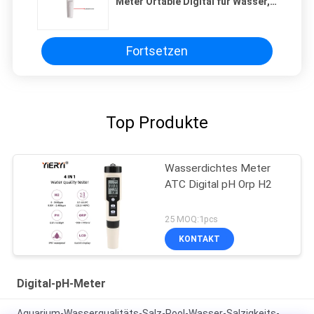
Meter Ortable Digital für Wasser,
20*27mm Größe
Fortsetzen
Top Produkte
Wasserdichtes Meter
ATC Digital pH Orp H2
25 MOQ:1pcs
KONTAKT
Digital-pH-Meter
Aquarium-Wasserqualitäts-Salz-Pool-Wasser-Salzigkeits-