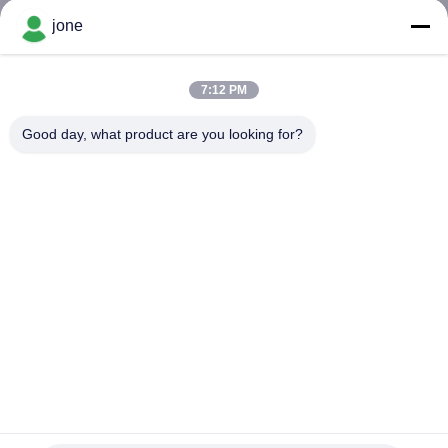
jone
KONTAKT
7:12 PM
NACHRICHTEN
Good day, what product are you looking for?
ALLE
FÄLLE
SITEMAP
PRIVACY
POLICY
Wasser-Boden-PH-Tester PH-98108 Portable Digital PH Pen
mit ATC und LCD-Display