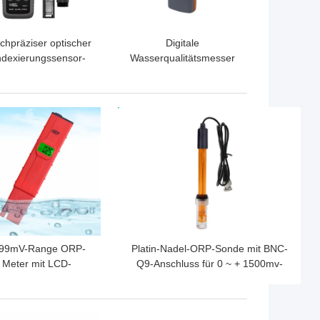
chpräziser optischer
Digitale
ndexierungssensor-
Wasserqualitätsmesser
erstoffmessgerät mit
mit 2,0 bis 12,0 PH-
ernem Sonden-Design
Bereich +/-0,1 PH-
und kompaktem
Genauigkeit und 0 bis
TPREIS
BESTPREIS
tragbarem
60,0 °C
erqualitätsmessgerät
Temperaturbereich
99mV-Range ORP-
Platin-Nadel-ORP-Sonde mit BNC-
Meter mit LCD-
Q9-Anschluss für 0 ~ + 1500mv-
tergrundbeleuchtung
Bereich
 tragbarem Stift für
Oxidationsreduktionspotentialprüfung
die