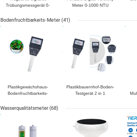
Trübungsmessgerät 0-
Meter 0-1000 NTU
1000 NTU ±0,8%
Automatic Calibration
Genauigkeit
Am
Bodenfruchtbarkeits-Meter
(41)
BESTPREIS
BESTPREIS
BES
Plastikgewächshaus-
Plastikbauernhof-Boden-
Bodenfruchtbarkeits-
Testgerät 2 in 1
Mul
Meter mit 8.5cm Längen-
Ergiebigkeits-
Sonde
Prüfvorrichtung mit 3
Pfl
Wasserqualitätsmeter
(68)
Sonden
BESTPREIS
BESTPREIS
BES