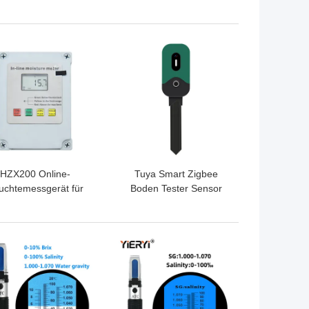
en Type Ph Meter
Datenlogger-Recorder
GSP 6 USB für gekühlten
Kühlkette-Transport
TPREIS
BESTPREIS
HZX200 Online-
Tuya Smart Zigbee
uchtemessgerät für
Boden Tester Sensor
sfelder, In-Line-Test
Temperatur Feuchtigkeit
MD-2G Digital für
Beleuchtungsmessgerät
lzstaub, Getreide,
Zigbee
TPREIS
BESTPREIS
praktischer Mais
Bodenfeuchtigkeit
Sensor