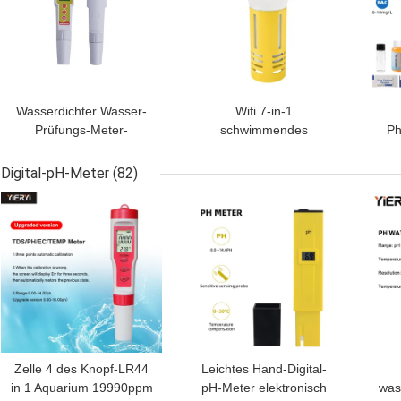
Wasserdichter Wasser-
Wifi 7-in-1
Prüfungs-Meter-
schwimmendes
Ph
Qualitäts-Analysator mit
wasserdichtes
Wat
dem Auto abgestellt, ABS
Chlorometer mit Smart
Digital-pH-Meter
(82)
Material
Hub
BESTPREIS
BESTPREIS
BES
Salz/EC/TDS/ORP&Temp
USB solarbetriebenes
pH-Meter für
Schwimmbäder
Zelle 4 des Knopf-LR44
Leichtes Hand-Digital-
in 1 Aquarium 19990ppm
pH-Meter elektronisch
was