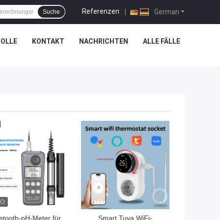
Referenzen
|
German
Suche
OLLE
KONTAKT
NACHRICHTEN
ALLE FÄLLE
TPREIS
BESTPREIS
etooth-pH-Meter für
Smart Tuya WiFi-