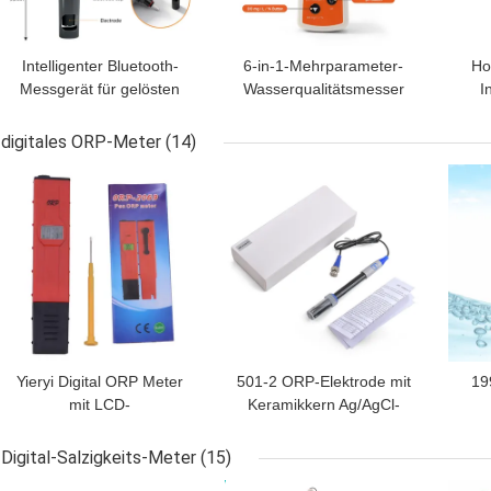
Intelligenter Bluetooth-
6-in-1-Mehrparameter-
Ho
Messgerät für gelösten
Wasserqualitätsmesser
I
Sauerstoff mit einem
mit pH-Genauigkeit von
Sau
Bereich von 0-20 mg/L
0,1 und LCD-Display für
ext
digitales ORP-Meter
(14)
und magnetischem
Aquarien und
BESTPREIS
BESTPREIS
BES
Ladeanschluss für
Hydroponik
Aquakultur und Labore
Wass
Yieryi Digital ORP Meter
501-2 ORP-Elektrode mit
19
mit LCD-
Keramikkern Ag/AgCl-
Hintergrundbeleuchtung,
Referenz und ±2000 mV
Hin
Compact Pen Größe und
Bereich für Labor und
und
Digital-Salzigkeits-Meter
(15)
CE RoHS-
Feldgebrauch