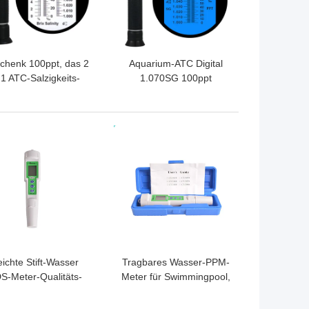
chenk 100ppt, das 2
Aquarium-ATC Digital
 1 ATC-Salzigkeits-
1.070SG 100ppt
erechnungsmesser
Salzigkeits-Meter
verpackt
TPREIS
BESTPREIS
eichte Stift-Wasser
Tragbares Wasser-PPM-
S-Meter-Qualitäts-
Meter für Swimmingpool,
nalyse mit 1 PPM-
TDS-Leitfähigkeits-Meter
Entschließung
20*27mm