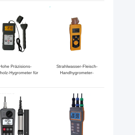
TPREIS
BESTPREIS
Hohe Präzisions-
Strahlwasser-Fleisch-
holz-Hygrometer für
Handhygrometer-
el-Boden, hölzernes
genauer Entdeckung
euchtigkeits-Meter
CER Standard
TPREIS
BESTPREIS