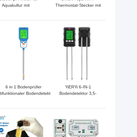
Aquakultur mit
Thermostat-Stecker mit
Sauerstoffgehalt-,
Timersensor-
moniak- und Nitrit-
Touchsteuerung
Test
TPREIS
BESTPREIS
6 in 1 Bodenprüfer
YiERYi 6-IN-1
tifunktionaler Bodendetektor
Bodendetektor 3,5-
zur
9pH/0-99%
anzenwachstumsüberwachung
Feuchtigkeit/0-
3000μs/cm Fruchtbarkeit
TPREIS
BESTPREIS
90° Drehbildschirm