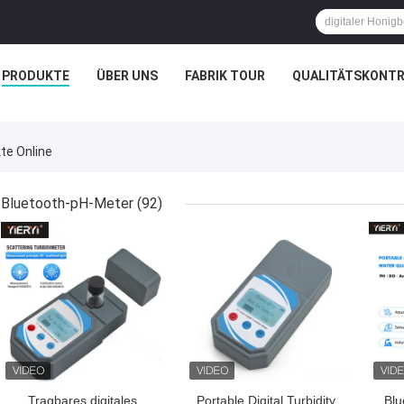
PRODUKTE
ÜBER UNS
FABRIK TOUR
QUALITÄTSKONTR
te Online
Bluetooth-pH-Meter
(92)
BESTPREIS
BESTPREIS
BES
Tragbares digitales
Portable Digital Turbidity
Blu