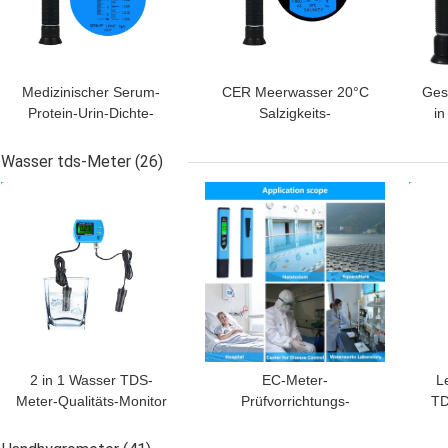
Medizinischer Serum-
CER Meerwasser 20°C
Ges
Protein-Urin-Dichte-
Salzigkeits-
in
Berechnungsmesser-
Berechnungsmesser
B
Leichtgewichtler 0
ATC Digital
Wasser tds-Meter
(26)
-12g/Dl
BESTPREIS
BESTPREIS
BES
2 in 1 Wasser TDS-
EC-Meter-
L
Meter-Qualitäts-Monitor
Prüfvorrichtungs-
TD
DC 6V mit
Leitfähigkeits-Wasser-
A
automatischem
Qualitätsmessungs-