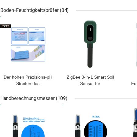
TDS-pH-Meter
für Aquarium-Pool-
P
Wasser
Boden-Feuchtigkeitsprüfer
(84)
BESTPREIS
BESTPREIS
BES
Der hohen Präzisions-pH
ZigBee 3-in-1 Smart Soil
Streifen des
Sensor für
Fe
Lackmuspapier-80
Temperaturfeuchtigkeit
Rei
feuchtigkeitsfestes CER
Lichtdetektor mit Tuya
Handberechnungsmesser
(109)
genehmigt
APP Steuerung
Ho
BESTPREIS
BESTPREIS
BES