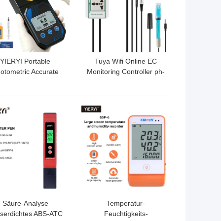
YIERYI Portable
Tuya Wifi Online EC
otometric Accurate
Monitoring Controller ph-
er Quality Tester für
Meter mit Datenlogger
pH Restchlor
Funktion Hydrokultur
Gesamtchlor
Wasser Qualität
TPREIS
BESTPREIS
Überwachung Tester
Säure-Analyse
Temperatur-
serdichtes ABS-ATC
Feuchtigkeits-