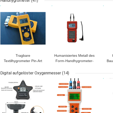
Handhygrometer
(41)
Temperatur-Ausgleich
Werkzeug EC--963
BESTPREIS
BESTPREIS
BES
Digital
Tragbare
Humanisiertes Metall des
Textilhygrometer Pin-Art
Form-Handhygrometer-
Bau
mit Anzeige 4 Digital LCD
0.5mm mit Indikator der
Möb
schwachen Batterie
F
Digital aufgelöster Oxygenmesser
(14)
BESTPREIS
BESTPREIS
BES