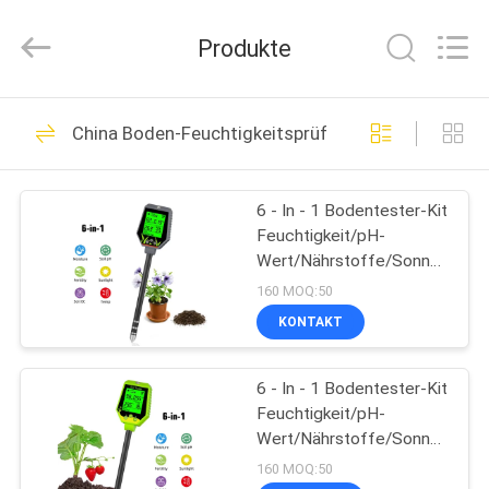
ZHEN
YIERYI
Technology
Produkte
Co.,
Ltd.
All
Rights
STARTSEITE
Reserved.
92
China Boden-Feuchtigkeitsprüfer
Bluetooth-pH-Meter
PRODUKTE
6 - In - 1 Bodentester-Kit
Feuchtigkeit/pH-
ÜBER
Wert/Nährstoffe/Sonnenlicht
UNS
Messgerät für Garten,
160 MOQ:50
Bauernhof,
KONTAKT
Zimmerpflanzen
42
FABRIK
Bodenfruchtbarkeits-
6 - In - 1 Bodentester-Kit
TOUR
Feuchtigkeit/pH-
Meter
Wert/Nährstoffe/Sonnenlicht
QUALITÄTSKONTROLLE
Messgerät für Garten,
160 MOQ:50