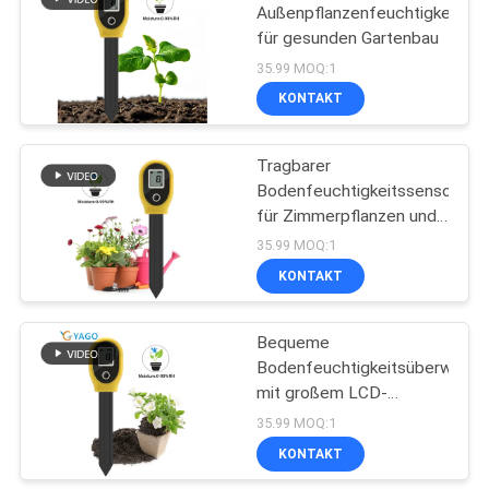
Außenpflanzenfeuchtigkeitsde
für gesunden Gartenbau
26
35.99 MOQ:1
KONTAKT
Wasser tds-Meter
Tragbarer
Bodenfeuchtigkeitssensor
für Zimmerpflanzen und
Rasenflächen
35.99 MOQ:1
KONTAKT
41
Bequeme
Handhygrometer
Bodenfeuchtigkeitsüberwachu
mit großem LCD-
Bildschirm und ABS-
35.99 MOQ:1
Kunststoffgehäuse
KONTAKT