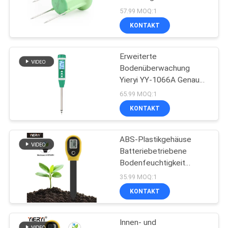
Überwachung der
57.99 MOQ:1
Landwirtschaft im
KONTAKT
Gewächshaus
84
Boden-
Erweiterte
Bodenüberwachung
Feuchtigkeitsprüfer
Yieryi YY-1066A Genaue
Wassertemperaturmessungen
65.99 MOQ:1
KONTAKT
ABS-Plastikgehäuse
109
Batteriebetriebene
Bodenfeuchtigkeit
Handberechnungsmess
Tester genaue
35.99 MOQ:1
Messwerte mit LCD-
KONTAKT
Digital Ausgang
Innen- und