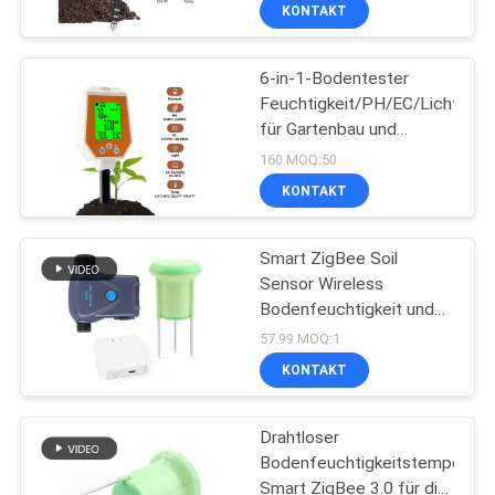
Bauernhof,
KONTAKT
Zimmerpflanzen
KONTAKT
6-in-1-Bodentester
68
Feuchtigkeit/PH/EC/Licht/Luf
NACHRICHTEN
für Gartenbau und
Wasserqualitätsmeter
Landwirtschaft
160 MOQ:50
ALLE
KONTAKT
FÄLLE
Smart ZigBee Soil
Sensor Wireless
SITEMAP
Bodenfeuchtigkeit und
83
Temperatur Detektor für
57.99 MOQ:1
Smart Home & Garten
PRIVACY
KONTAKT
Automation
Digital-pH-Meter
POLICY
Drahtloser
Bodenfeuchtigkeitstemperatu
Smart ZigBee 3.0 für die