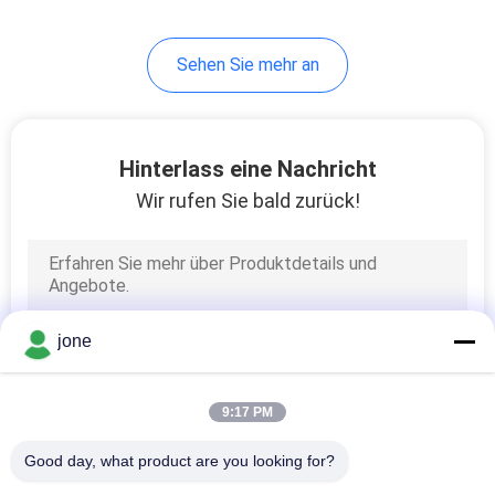
14
Sehen Sie mehr an
Digital aufgelöster
Oxygenmesser
Hinterlass eine Nachricht
Wir rufen Sie bald zurück!
14
digitales ORP-Meter
jone
9:17 PM
Good day, what product are you looking for?