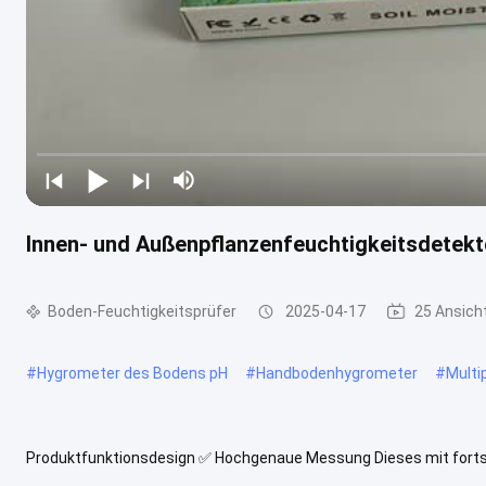
Innen- und Außenpflanzenfeuchtigkeitsdetek
Boden-Feuchtigkeitsprüfer
2025-04-17
25 Ansich
#
Hygrometer des Bodens pH
#
Handbodenhygrometer
#
Multi
Produktfunktionsdesign ✅ Hochgenaue Messung Dieses mit fortsch
ausgestattete Messgerät liefert in Echtzeit genaue Messungen de