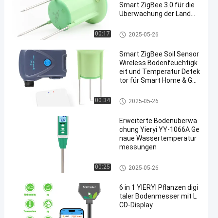
Smart ZigBee 3.0 für die
Überwachung der Landwir
tschaft im Gewächshaus
Boden-Feuchtigkeitsprüfer
00:17
2025-05-26
Smart ZigBee Soil Sensor
Wireless Bodenfeuchtigk
eit und Temperatur Detek
tor für Smart Home & Gar
ten Automation
Boden-Feuchtigkeitsprüfer
00:34
2025-05-26
Erweiterte Bodenüberwa
chung Yieryi YY-1066A Ge
naue Wassertemperatur
messungen
Boden-Feuchtigkeitsprüfer
00:25
2025-05-26
6 in 1 YIERYI Pflanzen digi
taler Bodenmesser mit L
CD-Display