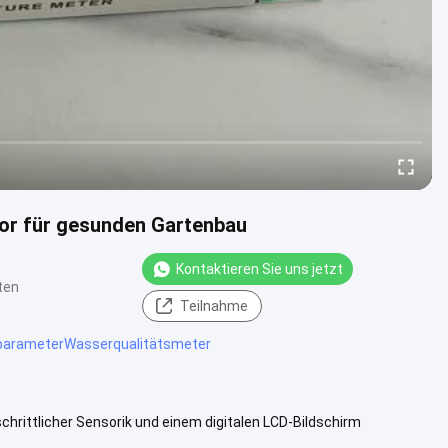
tor für gesunden Gartenbau
Kontaktieren Sie uns jetzt
ten
Teilnahme
parameterWasserqualitätsmeter
rittlicher Sensorik und einem digitalen LCD-Bildschirm
r Bodenfeuchtigkeit ...
Weitere Informationen