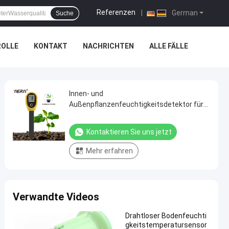
Referenzen
|
German
Suche
ROLLE
KONTAKT
NACHRICHTEN
ALLE FÄLLE
Innen- und
Außenpflanzenfeuchtigkeitsdetektor für
gesunden Gartenbau
Kontaktieren Sie uns jetzt
Mehr erfahren
Verwandte Videos
Drahtloser Bodenfeuchti
gkeitstemperatursensor