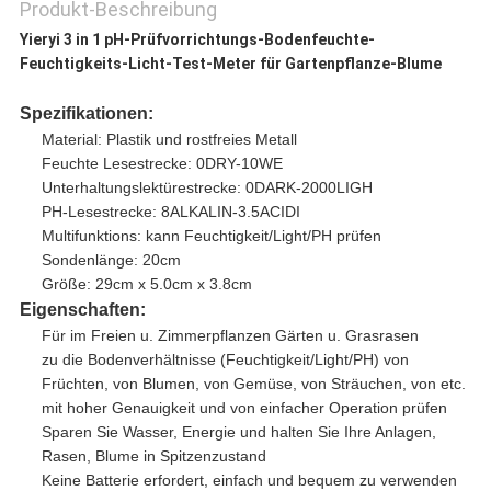
Produkt-Beschreibung
Yieryi 3 in 1 pH-Prüfvorrichtungs-Bodenfeuchte-
Feuchtigkeits-Licht-Test-Meter für Gartenpflanze-Blume
Spezifikationen:
Material: Plastik und rostfreies Metall
Feuchte Lesestrecke: 0DRY-10WE
Unterhaltungslektürestrecke: 0DARK-2000LIGH
PH-Lesestrecke: 8ALKALIN-3.5ACIDI
Multifunktions: kann Feuchtigkeit/Light/PH prüfen
Sondenlänge: 20cm
Größe: 29cm x 5.0cm x 3.8cm
Eigenschaften:
Für im Freien u. Zimmerpflanzen Gärten u. Grasrasen
zu die Bodenverhältnisse (Feuchtigkeit/Light/PH) von
Früchten, von Blumen, von Gemüse, von Sträuchen, von etc.
mit hoher Genauigkeit und von einfacher Operation prüfen
Sparen Sie Wasser, Energie und halten Sie Ihre Anlagen,
Rasen, Blume in Spitzenzustand
Keine Batterie erfordert, einfach und bequem zu verwenden