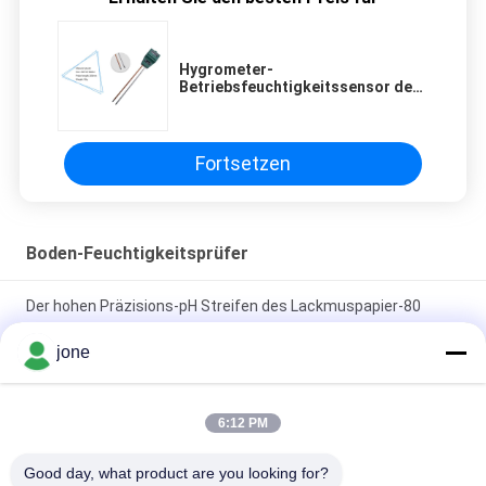
Hygrometer-
Betriebsfeuchtigkeitssensor des
Garten-eingemachter Boden-pH
mit 200mm Sonde
Fortsetzen
Boden-Feuchtigkeitsprüfer
Der hohen Präzisions-pH Streifen des Lackmuspapier-80
feuchtigkeitsfestes CER genehmigt
jone
ZigBee 3-in-1 Smart Soil Sensor für Temperaturfeuchtigkeit
Lichtdetektor mit Tuya APP Steuerung
6:12 PM
HZX200 Online-Feuchtemessgerät für Reisfelder, In-Line-Test
Good day, what product are you looking for?
MD-2G Digital für Holzstaub, Getreide, praktischer Mais