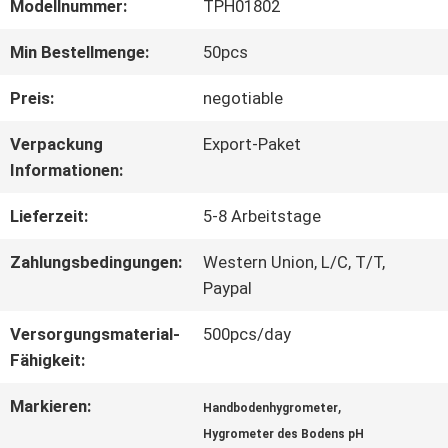
Modellnummer:
TPH01802
QUALITÄTSKONTROLLE
Min Bestellmenge:
50pcs
Preis:
negotiable
KONTAKT
Verpackung
Export-Paket
Informationen:
NACHRICHTEN
Lieferzeit:
5-8 Arbeitstage
Zahlungsbedingungen:
Western Union, L/C, T/T,
ALLE
Paypal
FÄLLE
Versorgungsmaterial-
500pcs/day
Fähigkeit:
SITEMAP
Markieren:
,
Handbodenhygrometer
Hygrometer des Bodens pH