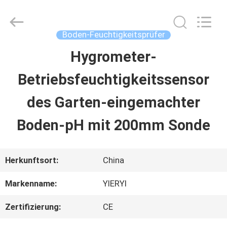
SHEN
ZHEN
YIERYI
Technology
Boden-Feuchtigkeitsprüfer
Co.,
Ltd.
Hygrometer-
STARTSEITE
All
Rights
Betriebsfeuchtigkeitssensor
Reserved.
PRODUKTE
des Garten-eingemachter
Boden-pH mit 200mm Sonde
ÜBER
UNS
Herkunftsort:
China
Markenname:
YIERYI
FABRIK
Zertifizierung:
CE
TOUR