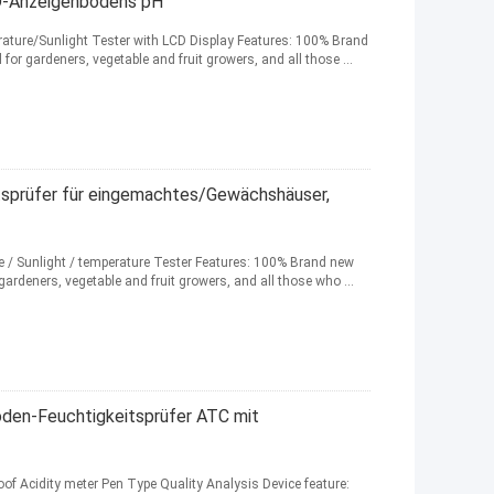
D-Anzeigenbodens pH
erature/Sunlight Tester with LCD Display Features: 100% Brand
for gardeners, vegetable and fruit growers, and all those ...
itsprüfer für eingemachtes/Gewächshäuser,
ure / Sunlight / temperature Tester Features: 100% Brand new
gardeners, vegetable and fruit growers, and all those who ...
oden-Feuchtigkeitsprüfer ATC mit
of Acidity meter Pen Type Quality Analysis Device feature: