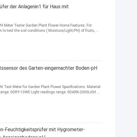
fer der Anlagenin1 für Haus mit
t PH Meter Tester Garden Plant Flower Home Features: For
o test the soil conditions ( Moisture/Light/PH) of fruits, ...
tssensor des Garten-eingemachter Boden-pH
ht Test Meter for Garden Plant Flower Specifications: Material:
 range: 0DRY-10WE Light readings range: 0DARK-2000LIGH ...
n-Feuchtigkeitsprüfer mit Hygrometer-