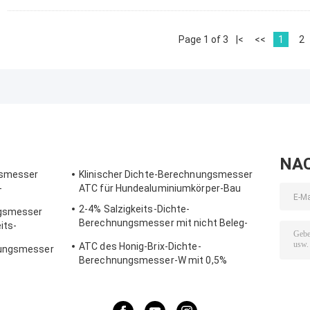
Page 1 of 3
|<
<<
1
2
NA
gsmesser
Klinischer Dichte-Berechnungsmesser
-
ATC für Hundealuminiumkörper-Bau
0-80%
2-4% Salzigkeits-Dichte-
ngsmesser
Berechnungsmesser mit nicht Beleg-
its-
Gummi-Materialien
ATC des Honig-Brix-Dichte-
nungsmesser
Berechnungsmesser-W mit 0,5%
Genauigkeit, CER Standard
ter