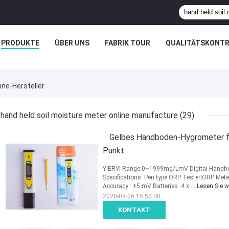
PRODUKTE
ÜBER UNS
FABRIK TOUR
QUALITÄTSKONTR
ine-Hersteller
hand held soil moisture meter online manufacture
(29)
Gelbes Handboden-Hygrometer fü
Punkt
YIERYI Range:0~1999mg/LmV Digital Handhe
Specifications: Pen type ORP Tester|ORP M
Accuracy : ±5 mV Batteries :4 x ...
Lesen Sie w
2020-08-26 15:50:40
KONTAKT