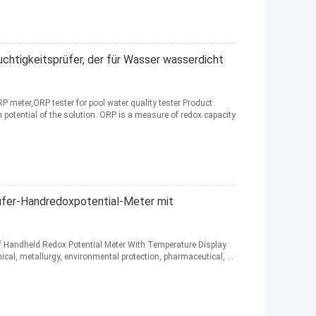
tigkeitsprüfer, der für Wasser wasserdicht
meter,ORP tester for pool water quality tester Product
n potential of the solution. ORP is a measure of redox capacity
üfer-Handredoxpotential-Meter mit
f Handheld Redox Potential Meter With Temperature Display
al, metallurgy, environmental protection, pharmaceutical, ...