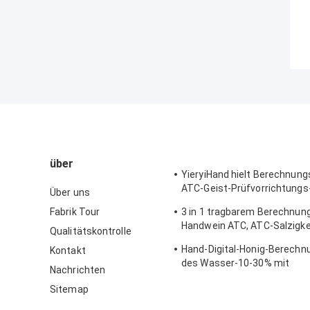
über
YieryiHand hielt Berechnun
ATC-Geist-Prüfvorrichtungs
Über uns
Alkoholometer des Alkohol-
Fabrik Tour
3 in 1 tragbarem Berechnu
Handwein ATC, ATC-Salzigke
Qualitätskontrolle
Berechnungsmesser
Hand-Digital-Honig-Berech
Kontakt
des Wasser-10-30% mit
Nachrichten
Kalibrierung/Honig-Hygrome
Sitemap