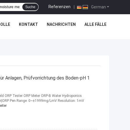
Referenzen
|
German
Suche
OLLE
KONTAKT
NACHRICHTEN
ALLE FÄLLE
r Anlagen, Prüfvorrichtung des Boden-pH 1
ld ORP Tester ORP Meter ORP-B Water Hydroponics
eter|ORP Pen Range: 0~±1999mg/LmV Resolution: 1mV
eiter