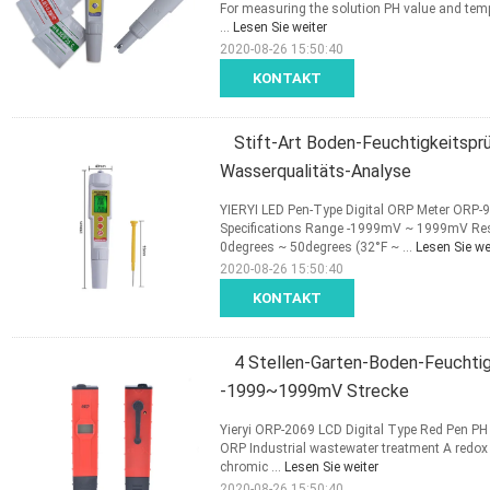
For measuring the solution PH value and temp
...
Lesen Sie weiter
2020-08-26 15:50:40
KONTAKT
Stift-Art Boden-Feuchtigkeitsprü
Wasserqualitäts-Analyse
YIERYI LED Pen-Type Digital ORP Meter ORP-96
Specifications Range -1999mV ~ 1999mV Re
0degrees ~ 50degrees (32°F ~ ...
Lesen Sie we
2020-08-26 15:50:40
KONTAKT
4 Stellen-Garten-Boden-Feuchtig
-1999~1999mV Strecke
Yieryi ORP-2069 LCD Digital Type Red Pen PH 
ORP Industrial wastewater treatment A redox 
chromic ...
Lesen Sie weiter
2020-08-26 15:50:40