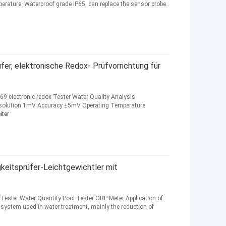
erature. Waterproof grade IP65, can replace the sensor probe.
fer, elektronische Redox- Prüfvorrichtung für
9 electronic redox Tester Water Quality Analysis
solution 1mV Accuracy ±5mV Operating Temperature
iter
keitsprüfer-Leichtgewichtler mit
Tester Water Quantity Pool Tester ORP Meter Application of
system used in water treatment, mainly the reduction of