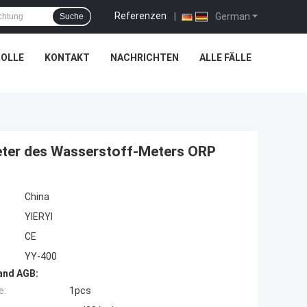
Referenzen
|
German
Suche
OLLE
KONTAKT
NACHRICHTEN
ALLE FÄLLE
meter des Wasserstoff-Meters ORP
China
YIERYI
CE
YY-400
and AGB:
e:
1pcs