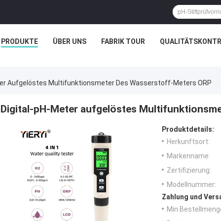
PRODUKTE
ÜBER UNS
FABRIK TOUR
QUALITÄTSKONTR
ter Aufgelöstes Multifunktionsmeter Des Wasserstoff-Meters ORP
Digital-pH-Meter aufgelöstes Multifunktions
Produktdetails:
Herkunftsort:
Markenname:
Zertifizierung:
Modellnummer:
Zahlung und Vers
Min Bestellmeng