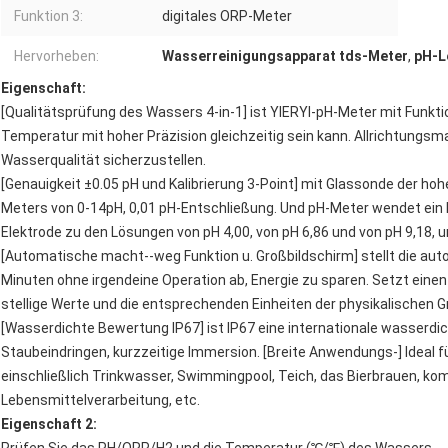
Funktion 3:
digitales ORP-Meter
Hervorheben:
Wasserreinigungsapparat tds-Meter
,
pH-L
Eigenschaft:
[Qualitätsprüfung des Wassers 4-in-1] ist YIERYI-pH-Meter mit Funkti
Temperatur mit hoher Präzision gleichzeitig sein kann. Allrichtungs
Wasserqualität sicherzustellen.
[Genauigkeit ±0.05 pH und Kalibrierung 3-Point] mit Glassonde der hoh
Meters von 0-14pH, 0,01 pH-Entschließung. Und pH-Meter wendet ein Ka
Elektrode zu den Lösungen von pH 4,00, von pH 6,86 und von pH 9,18, u
[Automatische macht--weg Funktion u. Großbildschirm] stellt die a
Minuten ohne irgendeine Operation ab, Energie zu sparen. Setzt einen v
stellige Werte und die entsprechenden Einheiten der physikalischen 
[Wasserdichte Bewertung IP67] ist IP67 eine internationale wasserd
Staubeindringen, kurzzeitige Immersion. [Breite Anwendungs-] Ideal
einschließlich Trinkwasser, Swimmingpool, Teich, das Bierbrauen, kom
Lebensmittelverarbeitung, etc.
Eigenschaft 2: