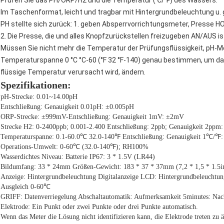
Prüfen Sie das PH/ORP/H2 und die Temperatur (℃/℉) des Wassers.
Im Taschenformat, leicht und tragbar mit Hintergrundbeleuchtung u. 
PH stellte sich zurück: 1. geben Absperrvorrichtungsmeter, Presse H
2. Die Presse, die und alles Knopfzurückstellen freizugeben AN/AUS is
Müssen Sie nicht mehr die Temperatur der Prüfungsflüssigkeit, pH-M
Temperaturspanne 0 °C °C-60 (°F 32 °F-140) genau bestimmen, um da
flüssige Temperatur verursacht wird, ändern.
Spezifikationen:
pH-Strecke: 0.01~14.00pH
Entschließung: Genauigkeit 0.01pH: ±0.005pH
ORP-Strecke: ±999mV-Entschließung: Genauigkeit 1mV: ±2mV
Strecke H2: 0-2400ppb; 0.001-2.400 Entschließung: 2ppb; Genauigkeit 2pp
Temperaturspanne: 0.1-60.0℃ 32.0-140℉ Entschließung: Genauigkeit 1℃/℉:
Operations-Umwelt: 0-60℃ (32.0-140℉); RH100%
Wasserdichtes Niveau: Batterie IP67: 3 * 1.5V (LR44)
Bildumfang: 33 * 24mm Größen-Gewicht: 183 * 37 * 37mm (7,2 * 1,5 * 1.5i
Anzeige: Hintergrundbeleuchtung Digitalanzeige LCD: Hintergrundbeleuchtun
Ausgleich 0-60℃
GRIFF: Datenverriegelung Abschaltautomatik: Aufmerksamkeit 5minutes: Nach
Elektrode: Ein Punkt oder zwei Punkte oder drei Punkte automatisch.
Wenn das Meter die Lösung nicht identifizieren kann, die Elektrode treten zu 