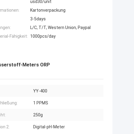
usd30/unit
rmationen:
Kartonverpackung
3-5days
ngen:
L/C, T/T, Western Union, Paypal
ial-Fähigkeit:
1000pcs/day
asserstoff-Meters ORP
YY-400
hließung:
1 PPMS
ht:
250g
ion 2:
Digital-pH-Meter