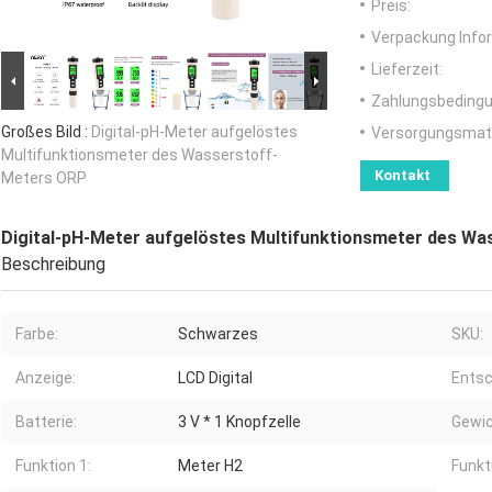
Preis:
Verpackung Info
Lieferzeit:
Zahlungsbedingu
Großes Bild :
Digital-pH-Meter aufgelöstes
Versorgungsmater
Multifunktionsmeter des Wasserstoff-
Kontakt
Meters ORP
Digital-pH-Meter aufgelöstes Multifunktionsmeter des W
Beschreibung
Farbe:
Schwarzes
SKU:
Anzeige:
LCD Digital
Entsc
Batterie:
3 V * 1 Knopfzelle
Gewic
Funktion 1:
Meter H2
Funkt