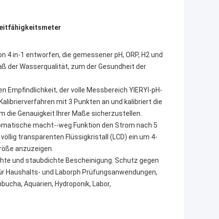
eitfähigkeitsmeter
on 4 in-1 entworfen, die gemessener pH, ORP, H2 und
maß der Wasserqualität, zum der Gesundheit der
en Empfindlichkeit, der volle Messbereich YIERYI-pH-
librierverfahren mit 3 Punkten an und kalibriert die
m die Genauigkeit Ihrer Maße sicherzustellen.
utomatische macht--weg Funktion den Strom nach 5
öllig transparenten Flüssigkristall (LCD) ein um 4-
Größe anzuzeigen.
ichte und staubdichte Bescheinigung. Schutz gegen
 für Haushalts- und Laborph Prüfungsanwendungen,
bucha, Aquarien, Hydroponik, Labor,