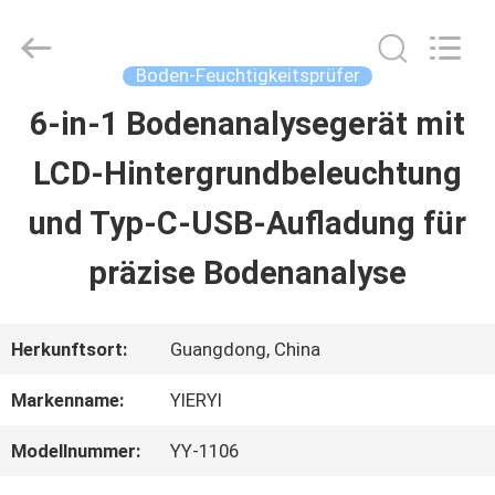
SHEN
ZHEN
YIERYI
Technology
Boden-Feuchtigkeitsprüfer
Co.,
Ltd.
6-in-1 Bodenanalysegerät mit
STARTSEITE
All
Rights
LCD-Hintergrundbeleuchtung
Reserved.
PRODUKTE
und Typ-C-USB-Aufladung für
präzise Bodenanalyse
ÜBER
UNS
Herkunftsort:
Guangdong, China
Markenname:
YIERYI
FABRIK
Modellnummer:
YY-1106
TOUR