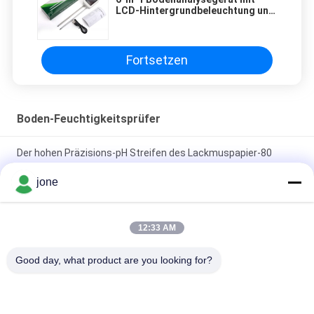
LCD-Hintergrundbeleuchtung und
Typ-C-USB-Aufladung für präzise
Bodenanalyse
Fortsetzen
Boden-Feuchtigkeitsprüfer
Der hohen Präzisions-pH Streifen des Lackmuspapier-80
feuchtigkeitsfestes CER genehmigt
jone
ZigBee 3-in-1 Smart Soil Sensor für Temperaturfeuchtigkeit
Lichtdetektor mit Tuya APP Steuerung
12:33 AM
HZX200 Online-Feuchtemessgerät für Reisfelder, In-Line-Test
Good day, what product are you looking for?
MD-2G Digital für Holzstaub, Getreide, praktischer Mais
Beliebte Kategorien
Alle