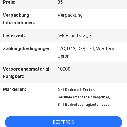
Preis:
35
QUALITÄTSKONTROLLE
Verpackung
Verpackung
Informationen:
KONTAKT
Lieferzeit:
5-8 Arbeitstage
Zahlungsbedingungen:
L/C, D/A, D/P, T/T, Western
NACHRICHTEN
Union
Versorgungsmaterial-
10000
Fähigkeit:
ALLE
Markieren:
,
FÄLLE
3in1 Boden pH-Tester
,
Gesunde Pflanzen Bodenprüfer
3in1 Bodenfeuchtigkeitsmesser
SITEMAP
BESTPREIS