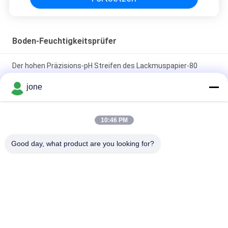
Boden-Feuchtigkeitsprüfer
Der hohen Präzisions-pH Streifen des Lackmuspapier-80
feuchtigkeitsfestes CER genehmigt
jone
ZigBee 3-in-1 Smart Soil Sensor für Temperaturfeuchtigkeit
Lichtdetektor mit Tuya APP Steuerung
10:46 PM
HZX200 Online-Feuchtemessgerät für Reisfelder, In-Line-Test
Good day, what product are you looking for?
MD-2G Digital für Holzstaub, Getreide, praktischer Mais
Beliebte Kategorien
Alle
Bodenfruchtbarkeits-
Bluetooth-PH-Meter
Meter