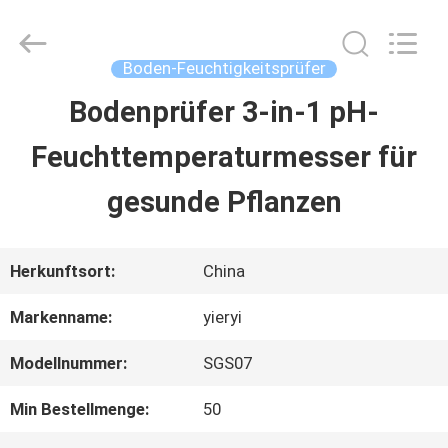
SHEN
ZHEN
YIERYI
Technology
Boden-Feuchtigkeitsprüfer
Co.,
Ltd.
Bodenprüfer 3-in-1 pH-
STARTSEITE
All
Rights
Feuchttemperaturmesser für
Reserved.
PRODUKTE
gesunde Pflanzen
ÜBER
Herkunftsort:
China
UNS
Markenname:
yieryi
Modellnummer:
SGS07
FABRIK
Min Bestellmenge:
50
TOUR