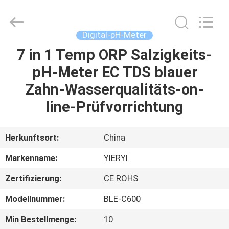
ZHEN
YIERYI
Technology
Co.,
Ltd.
Digital-pH-Meter
All
Rights
7 in 1 Temp ORP Salzigkeits-
STARTSEITE
Reserved.
pH-Meter EC TDS blauer
PRODUKTE
Zahn-Wasserqualitäts-on-
line-Prüfvorrichtung
ÜBER
UNS
Herkunftsort:
China
Markenname:
YIERYI
FABRIK
Zertifizierung:
CE ROHS
TOUR
Modellnummer:
BLE-C600
QUALITÄTSKONTROLLE
Min Bestellmenge:
10