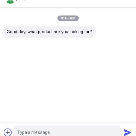
Hohe Genauigkeits-Stift-Art pH-Meter Ortable Digital für
Wasser, 20*27mm Größe
9:18 AM
Hohe Präzisions-elektronisches Digital-pH-Meter für
Saft/Milch/flüssiges Reinigungsmittel
Good day, what product are you looking for?
Beliebte Kategorien
Alle
Bodenfruchtbarkeits-
Bluetooth-PH-Meter
Meter
Wasserqualitätsmeter
Digital-PH-Meter
Boden-
Handberechnungsmesser
Feuchtigkeitsprüfer
Wasser Tds-Meter
Handhygrometer
Fordern Sie ein Angebot