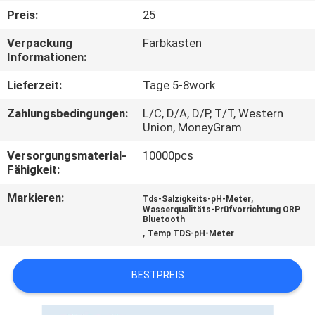
Preis:
25
KONTAKT
Verpackung
Farbkasten
Informationen:
NACHRICHTEN
Lieferzeit:
Tage 5-8work
Zahlungsbedingungen:
L/C, D/A, D/P, T/T, Western
ALLE
Union, MoneyGram
FÄLLE
Versorgungsmaterial-
10000pcs
Fähigkeit:
SITEMAP
Markieren:
,
Tds-Salzigkeits-pH-Meter
Wasserqualitäts-Prüfvorrichtung ORP
Bluetooth
PRIVACY
,
Temp TDS-pH-Meter
POLICY
BESTPREIS