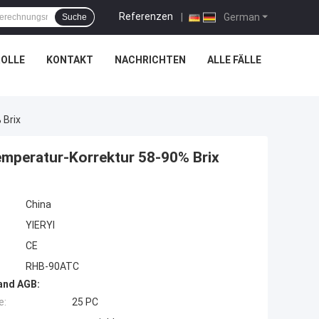
Referenzen
|
German
Suche
OLLE
KONTAKT
NACHRICHTEN
ALLE FÄLLE
 Brix
mperatur-Korrektur 58-90% Brix
China
YIERYI
CE
RHB-90ATC
and AGB:
e:
25 PC