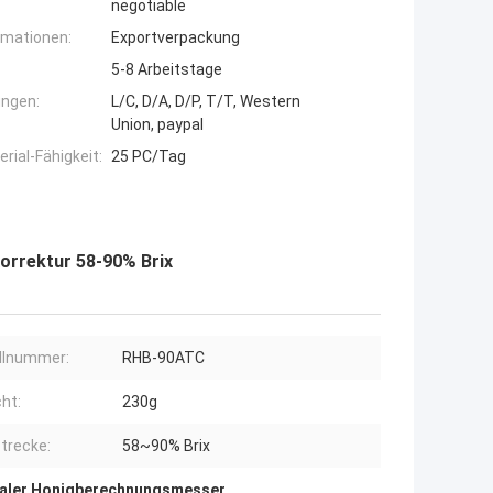
negotiable
rmationen:
Exportverpackung
5-8 Arbeitstage
ngen:
L/C, D/A, D/P, T/T, Western
Union, paypal
ial-Fähigkeit:
25 PC/Tag
rrektur 58-90% Brix
llnummer:
RHB-90ATC
ht:
230g
Strecke:
58~90% Brix
taler Honigberechnungsmesser