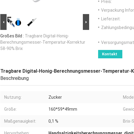
Preis:
Verpackung Info
Lieferzeit:
Zahlungsbedingu
Großes Bild :
Tragbare Digital-Honig-
Berechnungsmesser-Temperatur-Korrektur
Versorgungsmater
58-90% Brix
Kontakt
Tragbare Digital-Honig-Berechnungsmesser-Temperatur-Ko
Beschreibung
Nutzung:
Zucker
Mode
Größe:
160*59*49mm
Gewic
Maßgenauigkeit:
0,1 %
Brix-
Hervorheben:
Handsalzigkeitsberechnungsmesser
,
digi