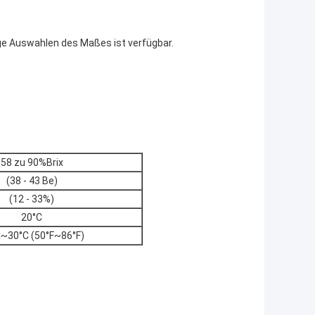
dige Auswahlen des Maßes ist verfügbar.
58 zu 90%Brix
(38 - 43 Be)
(12 - 33%)
20°C
~30°C (50°F~86°F)