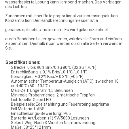
wasserbasierte Lösung kann lightbend machen. Das Verbiegen
des Lichtes
Zunahmen mit einer Rate proportional zur increasingsolution
Konzentration. Der Handberechnungsmesser ist a
genaues optisches Instrument. Es wird gekennzeichnet
durch Bändchen Leichtgewichtler, würdevolle Form und einfach
zu benützen. Deshalb itcan werden durch alle Seiten verwendet
Sie.
Spezifikationen:
Strecke: 0 bis 90% Brix/0 zu 80°C (32 zu 176°F)
Entschließung: ± 0,1% Brix/±0.1°C (±0.1°F)
Genauigkeit: ± 0.2% Brix/± 0.3°C (±0.5°F)
Automatischer Temperatur-Ausgleich (ATC): zwischen 10
und 40°C (50 - 104°C)
Maß-Zeit: Ungefähr 1,5 Sekunden
Minimale Probenmenge: 2 metrische Tropfen
Lichtquelle: Gelbe LED
Beispielzelle: Edelstahlring und Feuersteinglasprisma
Fall Materia: L ABS
Einschließungs-Bewertung: IP65
Batterie-Art/Leben: (1) 9V/5000 Lesungen
Selbst-Weg: Nach 3 Minuten Nichtanwendung
Maße: 58*25*121mm