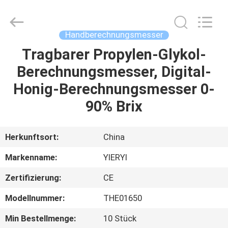
ZHEN
YIERYI
Technology
Co.,
Ltd.
Handberechnungsmesser
All
Rights
Tragbarer Propylen-Glykol-
STARTSEITE
Reserved.
Berechnungsmesser, Digital-
PRODUKTE
Honig-Berechnungsmesser 0-
90% Brix
ÜBER
UNS
Herkunftsort:
China
Markenname:
YIERYI
FABRIK
Zertifizierung:
CE
TOUR
Modellnummer:
THE01650
QUALITÄTSKONTROLLE
Min Bestellmenge:
10 Stück