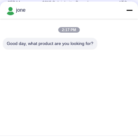
CER Meerwasser 20°C Salzigkeits-Berechnungsmesser ATC
Digital
jone
Geschenk 100ppt, das 2 in 1 ATC-Salzigkeits-
Berechnungsmesser verpackt
2:17 PM
Aquarium-ATC Digital 1.070SG 100ppt Salzigkeits-Meter
Good day, what product are you looking for?
Beliebte Kategorien
Alle
Bodenfruchtbarkeits-
Bluetooth-PH-Meter
Meter
Wasserqualitätsmeter
Digital-PH-Meter
Boden-
Handberechnungsmesser
Feuchtigkeitsprüfer
Wasser Tds-Meter
Handhygrometer