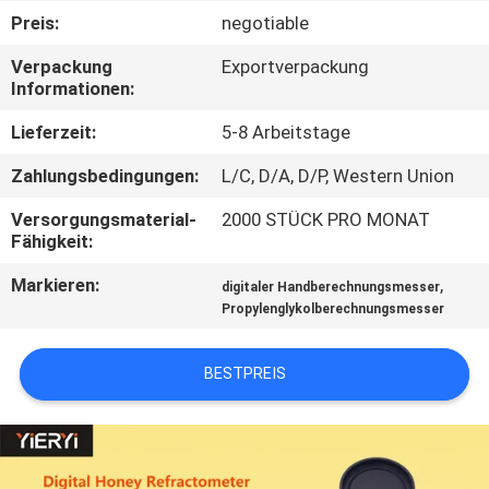
Preis:
negotiable
KONTAKT
Verpackung
Exportverpackung
Informationen:
NACHRICHTEN
Lieferzeit:
5-8 Arbeitstage
Zahlungsbedingungen:
L/C, D/A, D/P, Western Union
ALLE
FÄLLE
Versorgungsmaterial-
2000 STÜCK PRO MONAT
Fähigkeit:
Markieren:
,
SITEMAP
digitaler Handberechnungsmesser
Propylenglykolberechnungsmesser
PRIVACY
BESTPREIS
POLICY