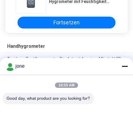
Hygrometer mit Feuchtigkeit
5%-90%R
Fortsetzen
Handhygrometer
Tragbare Textilhygrometer Pin-Art mit Anzeige 4 Digital LCD
jone
Humanisiertes Metall des Form-Handhygrometer-0.5mm mit
Indikator der schwachen Batterie
10:55 AM
Hohe Präzisions-Bauholz-Hygrometer für Möbel-Boden,
hölzernes Feuchtigkeits-Meter
Good day, what product are you looking for?
Beliebte Kategorien
Alle
Bodenfruchtbarkeits-
Bluetooth-PH-Meter
Meter