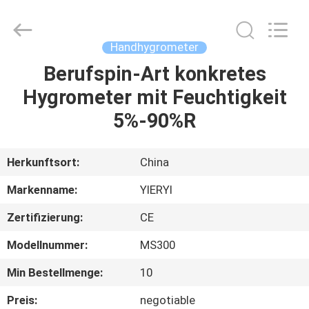
ZHEN
YIERYI
Technology
Co.,
Ltd.
Handhygrometer
All
Rights
Berufspin-Art konkretes
STARTSEITE
Reserved.
Hygrometer mit Feuchtigkeit
PRODUKTE
5%-90%R
ÜBER
Herkunftsort:
China
UNS
Markenname:
YIERYI
Zertifizierung:
CE
FABRIK
Modellnummer:
MS300
TOUR
Min Bestellmenge:
10
QUALITÄTSKONTROLLE
Preis:
negotiable