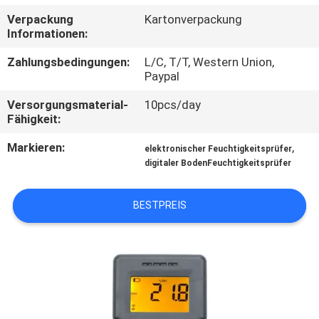
Verpackung
Kartonverpackung
KONTAKT
Informationen:
Zahlungsbedingungen:
L/C, T/T, Western Union,
NACHRICHTEN
Paypal
Versorgungsmaterial-
10pcs/day
ALLE
Fähigkeit:
FÄLLE
Markieren:
,
elektronischer Feuchtigkeitsprüfer
digitaler BodenFeuchtigkeitsprüfer
SITEMAP
BESTPREIS
PRIVACY
POLICY