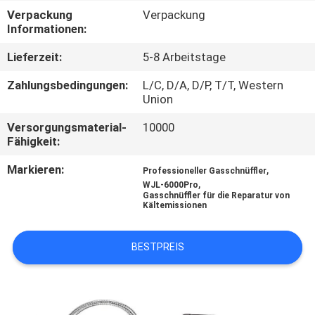
Verpackung
Verpackung
KONTAKT
Informationen:
Lieferzeit:
5-8 Arbeitstage
NACHRICHTEN
Zahlungsbedingungen:
L/C, D/A, D/P, T/T, Western
Union
ALLE
Versorgungsmaterial-
10000
FÄLLE
Fähigkeit:
Markieren:
,
Professioneller Gasschnüffler
,
SITEMAP
WJL-6000Pro
Gasschnüffler für die Reparatur von
Kältemissionen
PRIVACY
BESTPREIS
POLICY