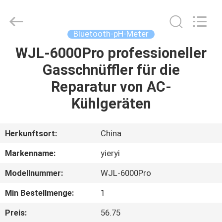
ZHEN
YIERYI
Technology
Co.,
Ltd.
Bluetooth-pH-Meter
All
Rights
WJL-6000Pro professioneller
STARTSEITE
Reserved.
Gasschnüffler für die
PRODUKTE
Reparatur von AC-
Kühlgeräten
ÜBER
UNS
Herkunftsort:
China
Markenname:
yieryi
FABRIK
Modellnummer:
WJL-6000Pro
TOUR
Min Bestellmenge:
1
QUALITÄTSKONTROLLE
Preis:
56.75