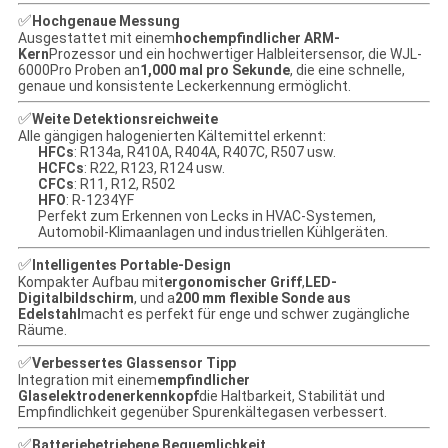
✅
Hochgenaue Messung
Ausgestattet mit einem
hochempfindlicher ARM-
Kern
Prozessor und ein hochwertiger Halbleitersensor, die WJL-
6000Pro Proben an
1,000 mal pro Sekunde
, die eine schnelle,
genaue und konsistente Leckerkennung ermöglicht.
✅
Weite Detektionsreichweite
Alle gängigen halogenierten Kältemittel erkennt:
HFCs
: R134a, R410A, R404A, R407C, R507 usw.
HCFCs
: R22, R123, R124 usw.
CFCs
: R11, R12, R502
HFO
: R-1234YF
Perfekt zum Erkennen von Lecks in HVAC-Systemen,
Automobil-Klimaanlagen und industriellen Kühlgeräten.
✅
Intelligentes Portable-Design
Kompakter Aufbau mit
ergonomischer Griff
,
LED-
Digitalbildschirm
, und a
200 mm flexible Sonde aus
Edelstahl
macht es perfekt für enge und schwer zugängliche
Räume.
✅
Verbessertes Glassensor Tipp
Integration mit einem
empfindlicher
Glaselektrodenerkennkopf
die Haltbarkeit, Stabilität und
Empfindlichkeit gegenüber Spurenkältegasen verbessert.
✅
Batteriebetriebene Bequemlichkeit