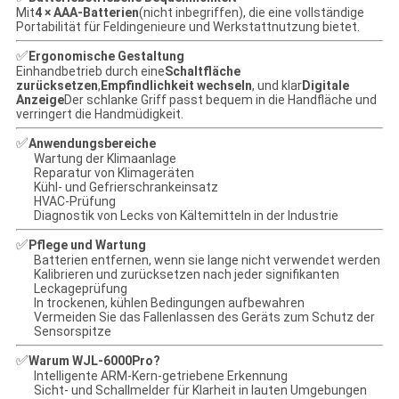
Mit
4 × AAA-Batterien
(nicht inbegriffen), die eine vollständige
Portabilität für Feldingenieure und Werkstattnutzung bietet.
✅
Ergonomische Gestaltung
Einhandbetrieb durch eine
Schaltfläche
zurücksetzen
,
Empfindlichkeit wechseln
, und klar
Digitale
Anzeige
Der schlanke Griff passt bequem in die Handfläche und
verringert die Handmüdigkeit.
✅
Anwendungsbereiche
Wartung der Klimaanlage
Reparatur von Klimageräten
Kühl- und Gefrierschrankeinsatz
HVAC-Prüfung
Diagnostik von Lecks von Kältemitteln in der Industrie
✅
Pflege und Wartung
Batterien entfernen, wenn sie lange nicht verwendet werden
Kalibrieren und zurücksetzen nach jeder signifikanten
Leckageprüfung
In trockenen, kühlen Bedingungen aufbewahren
Vermeiden Sie das Fallenlassen des Geräts zum Schutz der
Sensorspitze
✅
Warum WJL-6000Pro?
Intelligente ARM-Kern-getriebene Erkennung
Sicht- und Schallmelder für Klarheit in lauten Umgebungen