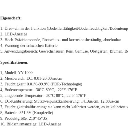
Eigenschaft:
1. Drei--ein in der Funktion (Bodenleitfähigkeit/Bodenfeuchtigkeit/Bodentemp
2. LED-Anzeige
3. Hoch-Präzisionssonde, Rostschutz- und korrosionsbeständig, abnehmbar
4. Warnung der schwachen Batterie
5. Anwendungsbereich: Gewächshäuser, Reis, Gemüse, Obstgärten, Blumen, Bo
Spezifikationen:
1, Modell: YY-1000
2, Messbereich: EC: 0.01-20.00ms/cm
3, Feuchtigkeit: 0.01%-99.9% (PDR-Technologie)
4, Bodentemperatur: -30°C-80°C, -22°F-176°F
5, umgebende Temperatur: -30°C-80°C, 22°F-176°F
6, EC-Kalibrierung: Stützzweipunktkalibrierung: 1413us/cm, 12.88us/cm
7, Feuchtigkeitskalibrierung: sie kann nicht kalibriert werden, es ist kalibrier
8, Batterie: 3*1.5V (Knopfzelle)
9, Produktgröße: 210*45*35
10, Bildschirmanzeige: LED-Anzeige