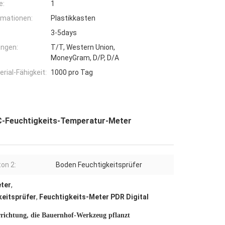
e:
1
rmationen:
Plastikkasten
3-5days
ngen:
T/T, Western Union,
MoneyGram, D/P, D/A
ial-Fähigkeit:
1000 pro Tag
C-Feuchtigkeits-Temperatur-Meter
ton 2:
Boden Feuchtigkeitsprüfer
ter
,
eitsprüfer
,
Feuchtigkeits-Meter PDR Digital
richtung, die Bauernhof-Werkzeug pflanzt