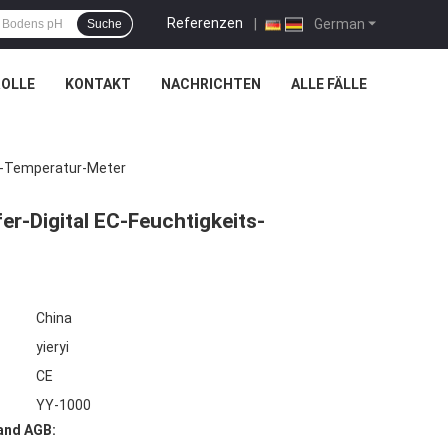
Referenzen
|
German
Suche
OLLE
KONTAKT
NACHRICHTEN
ALLE FÄLLE
ts-Temperatur-Meter
r-Digital EC-Feuchtigkeits-
China
yieryi
CE
YY-1000
and AGB: