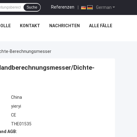
Referenzen
|
German
Suche
OLLE
KONTAKT
NACHRICHTEN
ALLE FÄLLE
ichte-Berechnungsmesser
-Handberechnungsmesser/Dichte-
China
yieryi
CE
THE01535
and AGB: