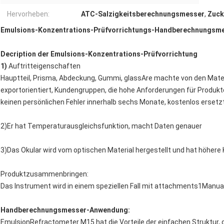
Hervorheben:
ATC-Salzigkeitsberechnungsmesser
,
Zuck
Emulsions-Konzentrations-Prüfvorrichtungs-Handberechnungsm
Decription der Emulsions-Konzentrations-Prüfvorrichtung
1)
Auftritteigenschaften
Hauptteil, Prisma, Abdeckung, Gummi, glassAre machte von den Materi
exportorientiert, Kundengruppen, die hohe Anforderungen für Produktq
keinen persönlichen Fehler innerhalb sechs Monate, kostenlos ersetzt
2)Er hat Temperaturausgleichsfunktion, macht Daten genauer
3)Das Okular wird vom optischen Material hergestellt und hat höhere 
Produktzusammenbringen:
Das Instrument wird in einem speziellen Fall mit attachments1Manual
Handberechnungsmesser-Anwendung:
EmulsionRefractometer M15 hat die Vorteile der einfachen Struktur,