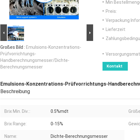
Min Bestellmeng
Preis:
Verpackung Info
Lieferzeit:
Zahlungsbedingu
Großes Bild :
Emulsions-Konzentrations-
Prüfvorrichtungs-
Versorgungsmater
Handberechnungsmesser/Dichte-
Kontakt
Berechnungsmesser
Emulsions-Konzentrations-Prüfvorrichtungs-Handberech
Beschreibung
Brix Min. Div.::
0.5%mdt
Größe
Brix Range:
0-15%
Gewic
Name:
Dichte-Berechnungsmesser