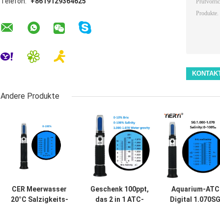
Telefon:
+8619129364625
Andere Produkte
CER Meerwasser
Geschenk 100ppt,
Aquarium-ATC
20°C Salzigkeits-
das 2 in 1 ATC-
Digital 1.070S
Berechnungsmesser
Salzigkeits-
100ppt