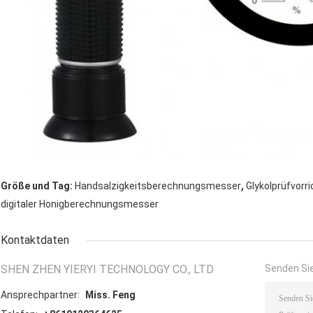
,
Größe und Tag:
Handsalzigkeitsberechnungsmesser
Glykolprüfvor
digitaler Honigberechnungsmesser
Kontaktdaten
SHEN ZHEN YIERYI TECHNOLOGY CO., LTD
Senden Sie
Ansprechpartner:
Miss. Feng