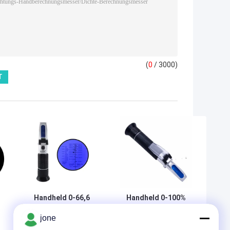
(
0
/ 3000)
Handheld 0-66,6
Handheld 0-100%
G
Brix Bereich Hohe
Salzgehaltsrefraktometer
jone
Genauigkeit 0,01%
mit 1.000-1.070SG Bereich