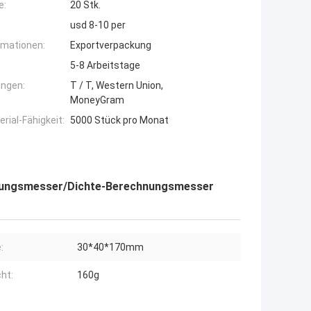
e:
20 Stk.
usd 8-10 per
rmationen:
Exportverpackung
5-8 Arbeitstage
ngen:
T / T, Western Union,
MoneyGram
ial-Fähigkeit:
5000 Stück pro Monat
nungsmesser/Dichte-Berechnungsmesser
:
30*40*170mm
ht:
160g