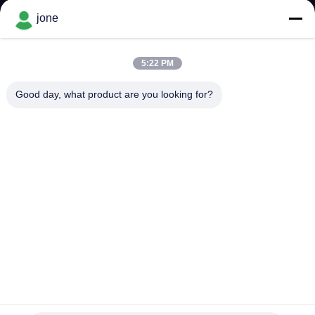
jone
KONTAKT
5:22 PM
NACHRICHTEN
Good day, what product are you looking for?
ALLE
FÄLLE
SITEMAP
PRIVACY
POLICY
Smart Soil Health Detector ∙ Solar-Sensor für die Analyse von
Feuchtigkeit, Temperatur und Fruchtbarkeit